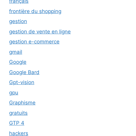
français
frontière du shopping
gestion
gestion de vente en ligne
gestion e-commerce
gmail
Google
Google Bard
Gpt-vision
gpu
Graphisme
gratuits
GTP 4
hackers