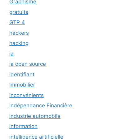
Graphisme
gratuits
GTP 4
hackers
hacking
ia
ia open source
identifiant
Immobilier
inconvénients
Indépendance Financière
industrie automobile
information
intelligence artificielle