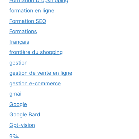
Formation Dropshipping
formation en ligne
Formation SEO
Formations
français
frontière du shopping
gestion
gestion de vente en ligne
gestion e-commerce
gmail
Google
Google Bard
Gpt-vision
gpu