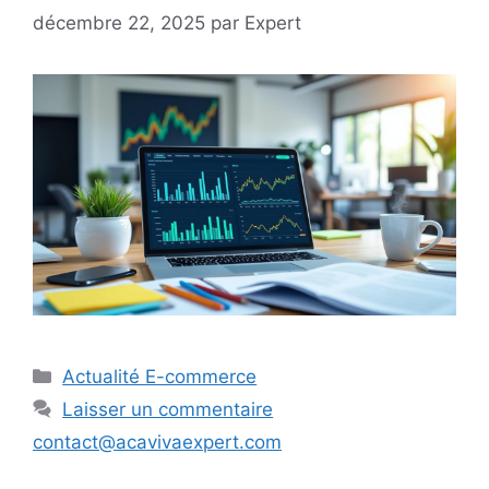
décembre 22, 2025
par
Expert
Catégories
Actualité E-commerce
Laisser un commentaire
contact@acavivaexpert.com