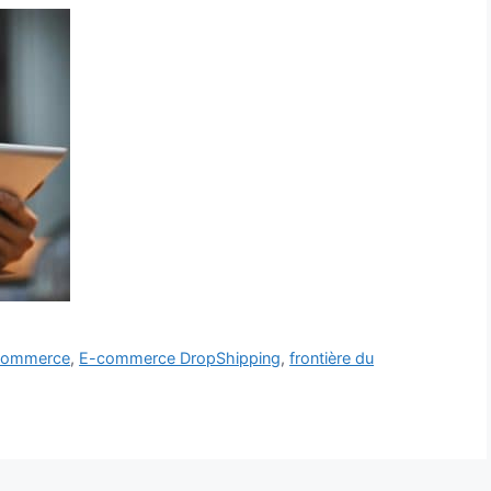
commerce
,
E-commerce DropShipping
,
frontière du