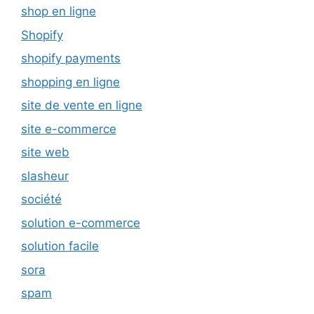
shop en ligne
Shopify
shopify payments
shopping en ligne
site de vente en ligne
site e-commerce
site web
slasheur
société
solution e-commerce
solution facile
sora
spam