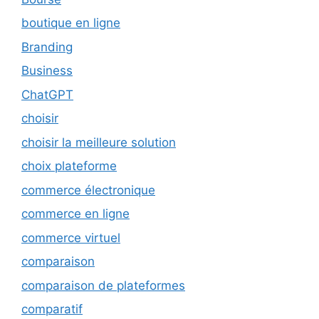
boutique en ligne
Branding
Business
ChatGPT
choisir
choisir la meilleure solution
choix plateforme
commerce électronique
commerce en ligne
commerce virtuel
comparaison
comparaison de plateformes
comparatif