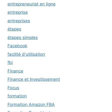
entrepreneuriat en ligne
entreprise
entreprises
étapes
étapes simples
Facebook
facilité d'utilisation
fbi
Finance
Finance et Investissement
Focus
formation
Formation Amazon FBA