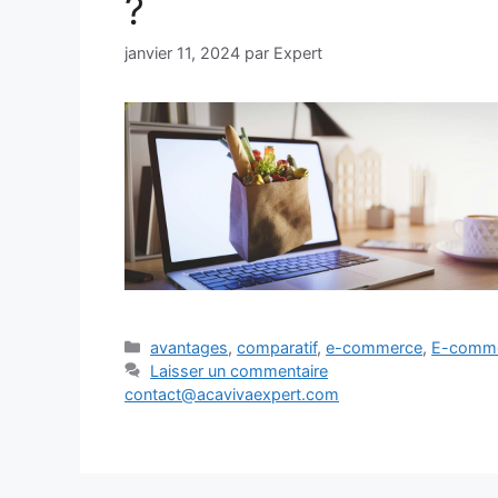
?
janvier 11, 2024
par
Expert
Catégories
avantages
,
comparatif
,
e-commerce
,
E-comme
Laisser un commentaire
contact@acavivaexpert.com