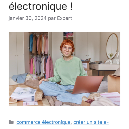
électronique !
janvier 30, 2024
par
Expert
Catégories
commerce électronique
,
créer un site e-