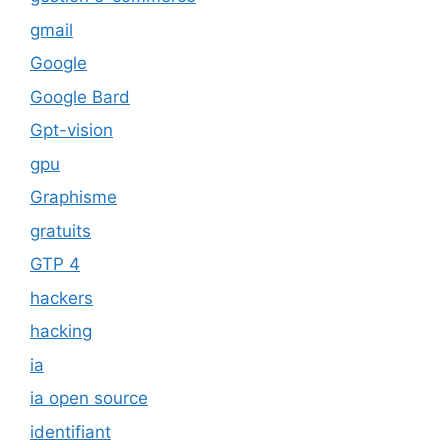
gmail
Google
Google Bard
Gpt-vision
gpu
Graphisme
gratuits
GTP 4
hackers
hacking
ia
ia open source
identifiant