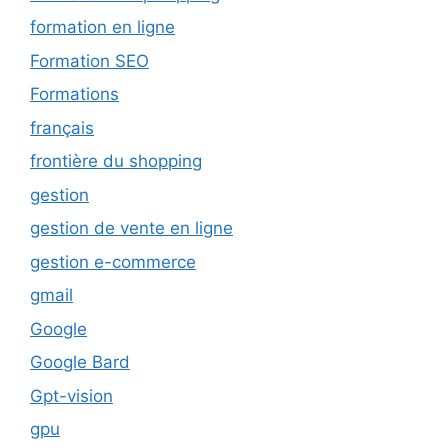
formation en ligne
Formation SEO
Formations
français
frontière du shopping
gestion
gestion de vente en ligne
gestion e-commerce
gmail
Google
Google Bard
Gpt-vision
gpu