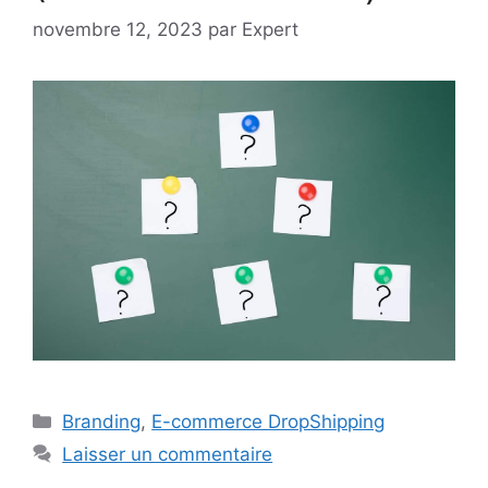
novembre 12, 2023
par
Expert
Catégories
Branding
,
E-commerce DropShipping
Laisser un commentaire