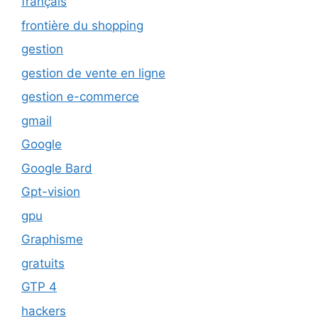
français
frontière du shopping
gestion
gestion de vente en ligne
gestion e-commerce
gmail
Google
Google Bard
Gpt-vision
gpu
Graphisme
gratuits
GTP 4
hackers