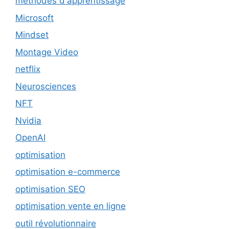
méthodes d'apprentissage
Microsoft
Mindset
Montage Video
netflix
Neurosciences
NFT
Nvidia
OpenAI
optimisation
optimisation e-commerce
optimisation SEO
optimisation vente en ligne
outil révolutionnaire