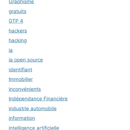
Graphisme
gratuits
GTP 4
hackers
hacking
ia
ia open source
identifiant
Immobilier
inconvénients
Indépendance Financière
industrie automobile
information
intelligence artificielle