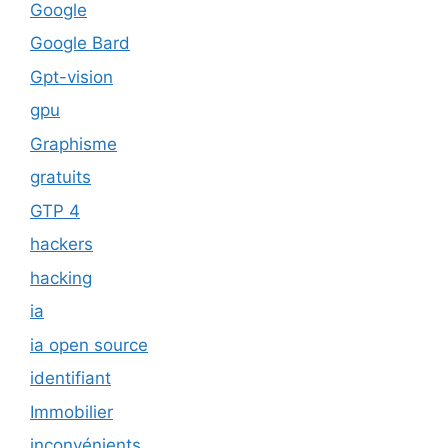
Google
Google Bard
Gpt-vision
gpu
Graphisme
gratuits
GTP 4
hackers
hacking
ia
ia open source
identifiant
Immobilier
inconvénients