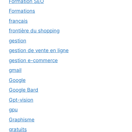
Formation SEO
Formations
français
frontière du shopping
gestion
gestion de vente en ligne
gestion e-commerce
gmail
Google
Google Bard
Gpt-vision
gpu
Graphisme
gratuits