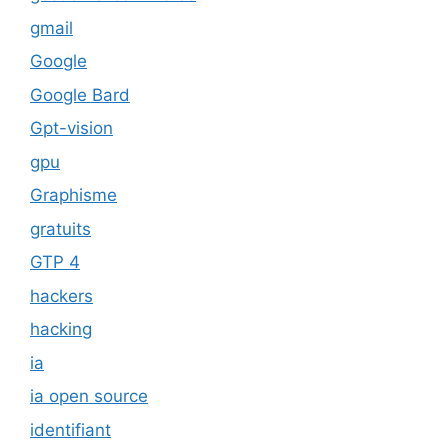
gmail
Google
Google Bard
Gpt-vision
gpu
Graphisme
gratuits
GTP 4
hackers
hacking
ia
ia open source
identifiant