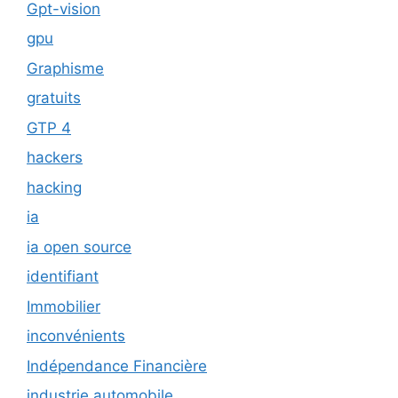
Gpt-vision
gpu
Graphisme
gratuits
GTP 4
hackers
hacking
ia
ia open source
identifiant
Immobilier
inconvénients
Indépendance Financière
industrie automobile